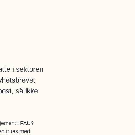
tte i sektoren
yhetsbrevet
ost, så ikke
sjement i FAU?
len trues med