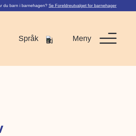
r du barn i barnehagen?
Se Foreldreutvalget for barnehager
Språk
Meny
v