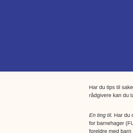
Har du tips til sa
rådgivere kan du 
En ting til
.
Har du o
for barnehager (
foreldre med barn