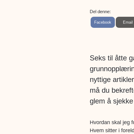
Del denne:
S
S
Facebook
Email
h
h
a
a
r
r
e
e
o
o
n
n
Seks til åtte 
grunnopplærin
nyttige artikle
må du bekreft
glem å sjekke
Hvordan skal jeg 
Hvem sitter i forel