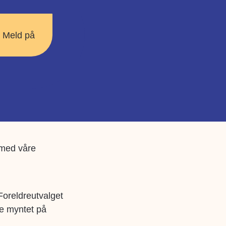
 med våre
Foreldreutvalget
re myntet på