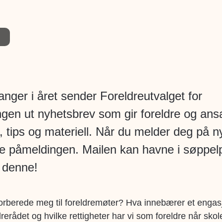
ganger i året sender Foreldreutvalget for
gen ut nyhetsbrev som gir foreldre og ansa
r, tips og materiell.
Når du melder deg på n
e påmeldingen. Mailen kan havne i søppelp
 denne!
forberede meg til foreldremøter? Hva innebærer et enga
drerådet og hvilke rettigheter har vi som foreldre når sko