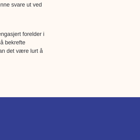
unne svare ut ved
ngasjert forelder i
å bekrefte
n det være lurt å