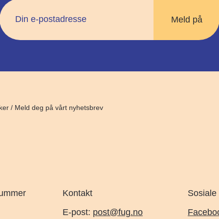
ker
/
Meld deg på vårt nyhetsbrev
nummer
Kontakt
Sosiale
E-post:
post@fug.no
Facebo