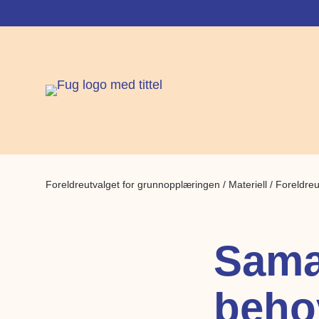
Foreldreutvalget for grunnopplæringen
/
Materiell
/
Foreldreu
Sama
behov