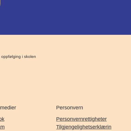
 oppfølging i skolen
 medier
Personvern
ok
Personvernrettigheter
am
Tilgjengelighetserklærin