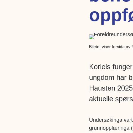
oppfø
Biletet viser forsida a
Korleis funge
ungdom har be
Hausten 2025 
aktuelle spør
Undersøkinga vart 
grunnopplæringa (F