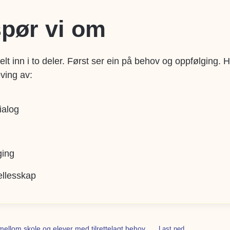
spør vi om
lt inn i to deler. Først ser ein på behov og oppfølging.
ving av:
ialog
ging
ellesskap
lom skole og elever med tilrettelagt behov
Last ned