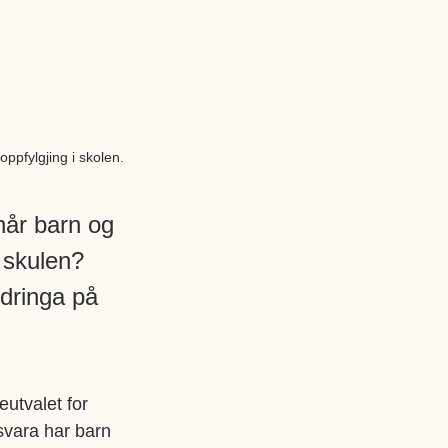
ppfylgjing i skolen.
når barn og
 skulen?
rdringa på
utvalet for
svara har barn