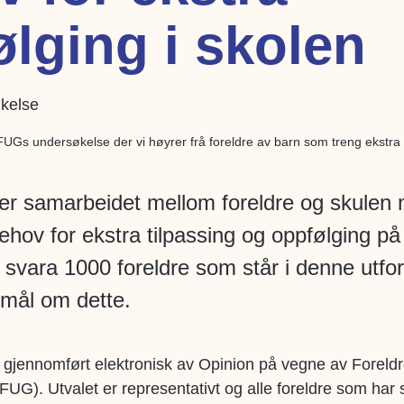
lging i skolen
v FUGs undersøkelse der vi høyrer frå foreldre av barn som treng ekstra o
rer samarbeidet mellom foreldre og skulen 
hov for ekstra tilpassing og oppfølging på
svara 1000 foreldre som står i denne utfo
smål om dette.
gjennomført elektronisk av Opinion på vegne av Foreldre
UG). Utvalet er representativt og alle foreldre som har 