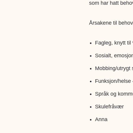
som har hatt behov 
Årsakene til behov
Fagleg
, knytt t
Sosialt, emosjone
Mobbing/utrygt 
Funksjon/helse
Språk og komm
Skulefråvær
Anna