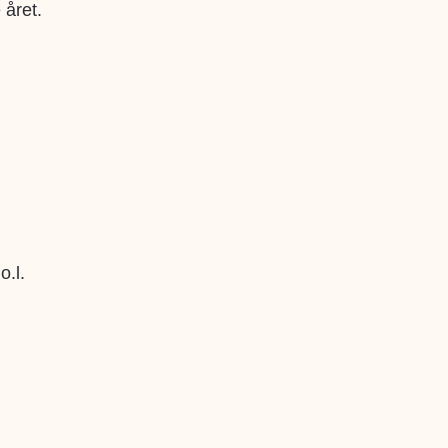
 året.
o.l.