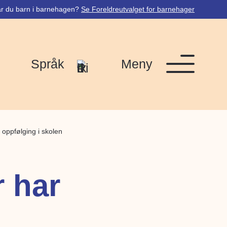
r du barn i barnehagen?
Se Foreldreutvalget for barnehager
Språk
Meny
 oppfølging i skolen
 har