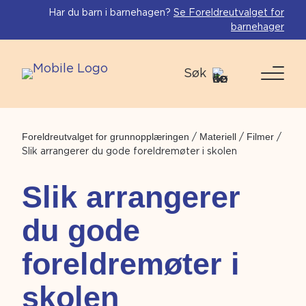
Har du barn i barnehagen?
Se Foreldreutvalget for
barnehager
Søk
Foreldreutvalget for grunnopplæringen
/
Materiell
/
Filmer
/
Slik arrangerer du gode foreldremøter i skolen
Slik arrangerer
du gode
foreldremøter i
skolen