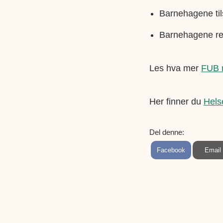
Barnehagene tils
Barnehagene re
Les hva mer
FUB 
Her finner du
Hels
Del denne:
S
S
Facebook
Email
h
h
a
a
r
r
e
e
o
o
n
n