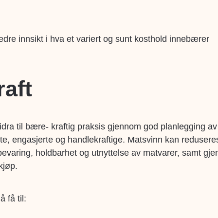
edre innsikt i hva et variert og sunt kosthold innebærer
aft
ra til bære- kraftig praksis gjennom god planlegging av
ste, engasjerte og handlekraftige. Matsvinn kan reduser
varing, holdbarhet og utnyttelse av matvarer, samt gj
kjøp.
få til: