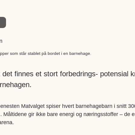
opper som står stablet på bordet i en barnehage.
et finnes et stort forbedrings- potensial kny
arnehagen.
tjenesten Matvalget spiser hvert barnehagebarn i snitt 300
 Måltidene gir ikke bare energi og næringsstoffer – de e
 arena.