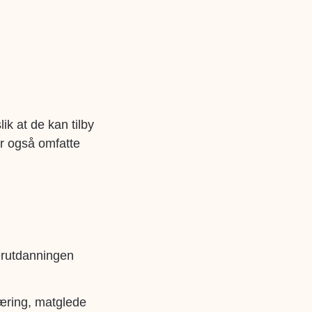
k at de kan tilby
r også omfatte
erutdanningen
næring, matglede