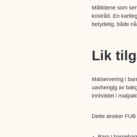
Måltidene som serv
kostråd. En kartle
betydelig, både når
Lik til
Matservering i barn
uavhengig av bakgr
innholdet i matpakk
Dette ønsker FUB å 
Barn i barnehage