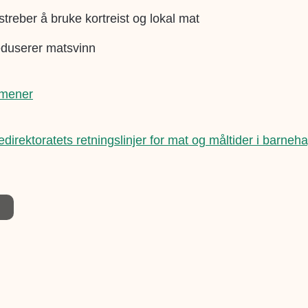
treber å bruke kortreist og lokal mat
duserer matsvinn
mener
edirektoratets retningslinjer for mat og måltider i barneh