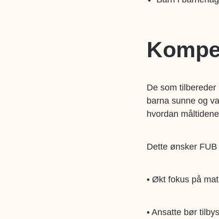
Kompe
De som tilbereder 
barna sunne og va
hvordan måltidene
Dette ønsker FUB å 
• Økt fokus på ma
• Ansatte bør tilb