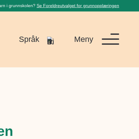
arn i grunnskolen?
Se Foreldreutvalget for grunnopplæringen
Språk
Meny
en