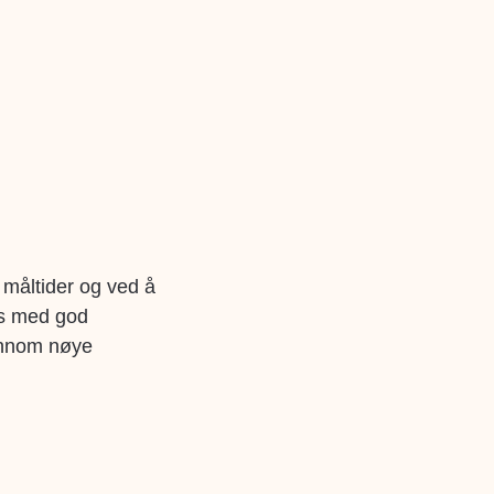
 måltider og ved å
es med god
ennom nøye