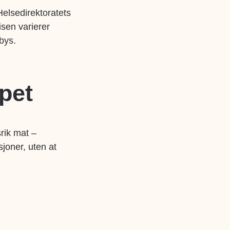
elsedirektoratets
isen varierer
lbys.
apet
srik mat –
joner, uten at