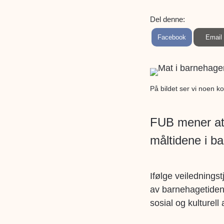
Del denne:
S
S
Facebook
Email
h
h
a
a
r
r
e
e
o
o
n
n
På bildet ser vi noen k
FUB mener at d
måltidene i b
Ifølge veilednings
av barnehagetiden.
sosial og kulturell