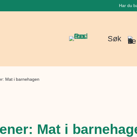
Har du b
Søk
r: Mat i barnehagen
ner: Mat i barnehag