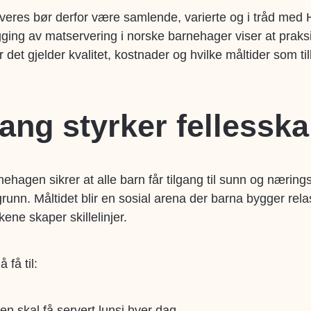
eres bør derfor være samlende, varierte og i tråd med H
gging av matservering i norske barnehager viser at praks
 det gjelder kvalitet, kostnader og hvilke måltider som ti
gang styrker fellessk
ehagen sikrer at alle barn får tilgang til sunn og næring
unn. Måltidet blir en sosial arena der barna bygger relas
ene skaper skillelinjer.
få til:
n skal få servert lunsj hver dag