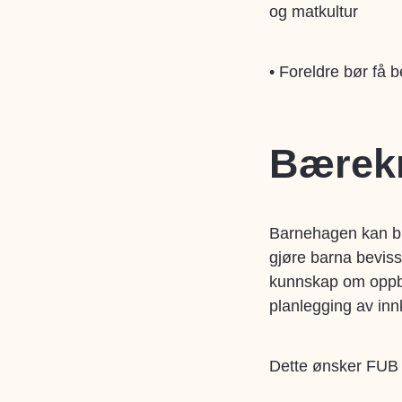
og matkultur
• Foreldre bør få b
Bærekr
Barnehagen kan bid
gjøre barna bevis
kunnskap om oppbe
planlegging av inn
Dette ønsker FUB å 