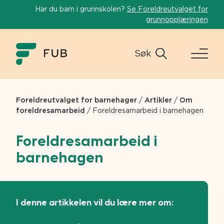
Har du barn i grunnskolen?
Se Foreldreutvalget for
grunnopplæringen
Søk
Foreldreutvalget for barnehager
/
Artikler
/
Om
foreldresamarbeid
/
Foreldresamarbeid i barnehagen
Foreldresamarbeid i
barnehagen
I denne artikkelen vil du lære mer om: