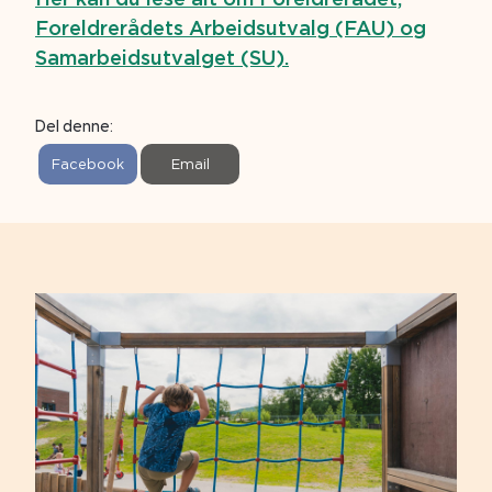
Foreldrerådets Arbeidsutvalg (FAU) og
Samarbeidsutvalget (SU).
Del denne:
S
S
Facebook
Email
h
h
a
a
r
r
e
e
o
o
n
n