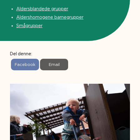
Aldersblandede grupper
Aldershomogene barnegrupper
Smågrupper
Del denne:
S
S
Facebook
Email
h
h
a
a
r
r
e
e
o
o
n
n