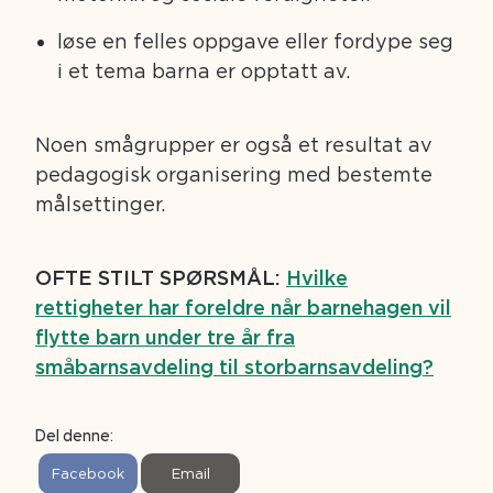
løse en felles oppgave eller fordype seg
i et tema barna er opptatt av.
Noen smågrupper er også et resultat av
pedagogisk organisering med bestemte
målsettinger.
OFTE STILT SPØRSMÅL:
Hvilke
rettigheter har foreldre når barnehagen vil
flytte barn under tre år fra
småbarnsavdeling til storbarnsavdeling?
Del denne:
S
S
Facebook
Email
h
h