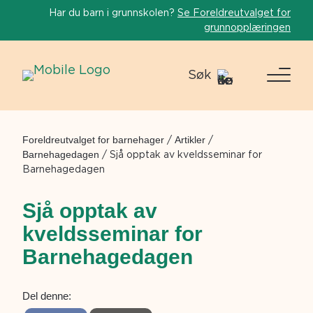
Har du barn i grunnskolen?
Se Foreldreutvalget for
grunnopplæringen
Søk
Foreldreutvalget for barnehager
/
Artikler
/
Barnehagedagen
/
Sjå opptak av kveldsseminar for
Barnehagedagen
Sjå opptak av
kveldsseminar for
Barnehagedagen
Del denne: