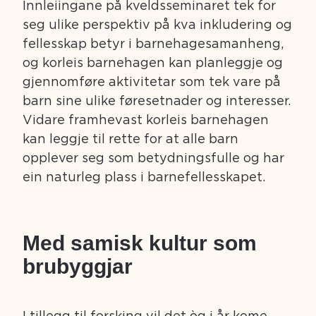
Innleiingane på kveldsseminaret tek for
seg ulike perspektiv på kva inkludering og
fellesskap betyr i barnehagesamanheng,
og korleis barnehagen kan planleggje og
gjennomføre aktivitetar som tek vare på
barn sine ulike føresetnader og interesser.
Vidare framhevast korleis barnehagen
kan leggje til rette for at alle barn
opplever seg som betydningsfulle og har
ein naturleg plass i barnefellesskapet.
Med samisk kultur som
brubyggjar
I tillegg til forsking vil det òg i år kome