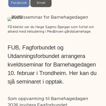
S
S
Facebook
Email
h
h
a
a
r
r
e
e
o
o
n
n
På biletet ser du Hege Sagmo Bjørgan som fortel om
arbeid med inkludering i Medbroen gårdsbarnehage.
FUB, Fagforbundet og
Utdanningsforbundet arrangera
kveldsseminar for Barnehagedagen
10. februar i Trondheim. Her kan du
sjå seminaret i opptak.
Som oppvarming til Barnehagedagen
2026 invitera Fagforbundet,