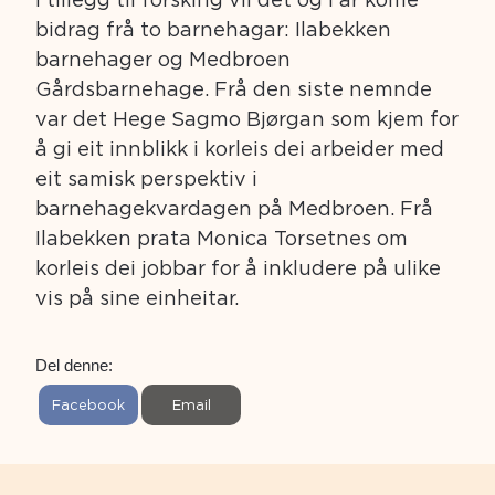
bidrag frå to barnehagar: Ilabekken
barnehager og Medbroen
Gårdsbarnehage. Frå den siste nemnde
var det Hege Sagmo Bjørgan som kjem for
å gi eit innblikk i korleis dei arbeider med
eit samisk perspektiv i
barnehagekvardagen på Medbroen. Frå
Ilabekken prata Monica Torsetnes om
korleis dei jobbar for å inkludere på ulike
vis på sine einheitar.
Del denne:
S
S
Facebook
Email
h
h
a
a
r
r
e
e
o
o
n
n