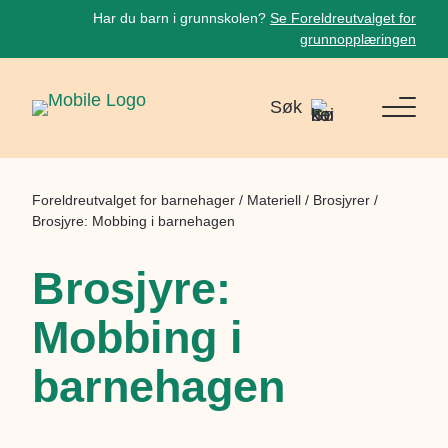
Har du barn i grunnskolen?
Se Foreldreutvalget for
grunnopplæringen
Søk
Foreldreutvalget for barnehager
/
Materiell
/
Brosjyrer
/
Brosjyre: Mobbing i barnehagen
Brosjyre:
Mobbing i
barnehagen