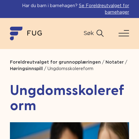
Har du barn i barnehagen?
Se Foreldreutvalget for
barnehager
Søk
Foreldreutvalget for grunnopplæringen
/
Notater
/
Høringsinnspill
/
Ungdomsskolereform
Ungdomsskoleref
orm