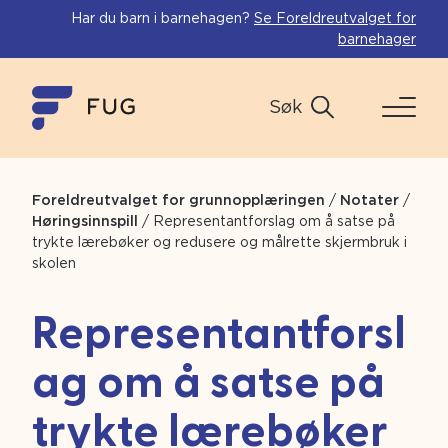
Har du barn i barnehagen?
Se Foreldreutvalget for
barnehager
Søk
Foreldreutvalget for grunnopplæringen
/
Notater
/
Høringsinnspill
/
Representantforslag om å satse på
trykte lærebøker og redusere og målrette skjermbruk i
skolen
Representantforsl
ag om å satse på
trykte lærebøker