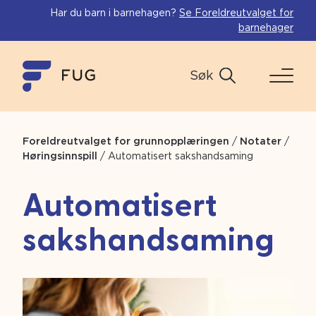
Har du barn i barnehagen?
Se Foreldreutvalget for
barnehager
Søk
Foreldreutvalget for grunnopplæringen
/
Notater
/
Høringsinnspill
/
Automatisert sakshandsaming
Automatisert
sakshandsaming