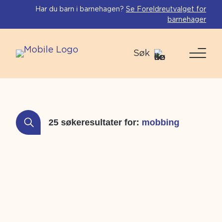
Har du barn i barnehagen?
Se Foreldreutvalget for
barnehager
Søk
25 søkeresultater for:
mobbing